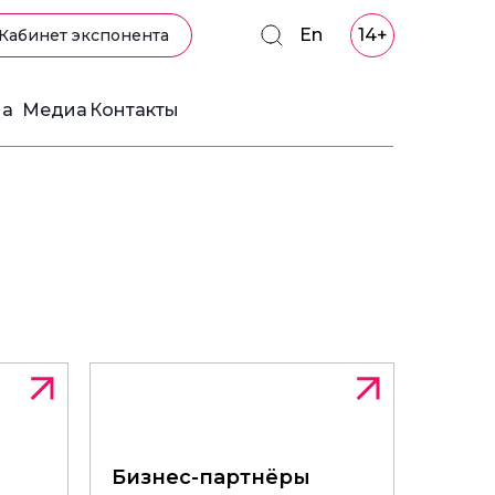
En
14+
Кабинет экспонента
ма
Медиа
Контакты
Бизнес-партнёры
Бизнес-партнёры