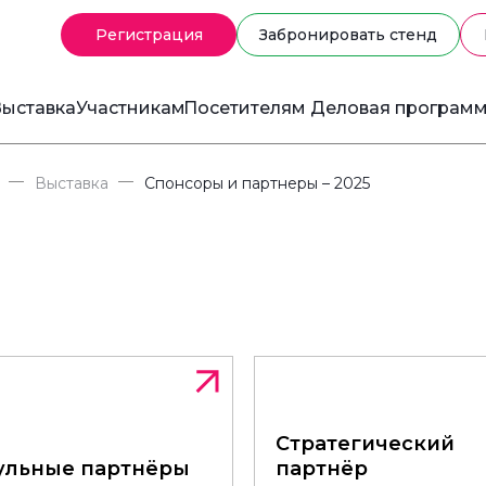
Регистрация
Забронировать стенд
ыставка
Участникам
Посетителям
Деловая програм
—
—
Выставка
Спонсоры и партнеры – 2025
Стратегический
Стратегический
ульные партнёры
ульные партнёры
партнёр
партнёр