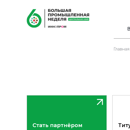
В
Главная
Стать партнёром
Стать партнёром
Тит
Тит