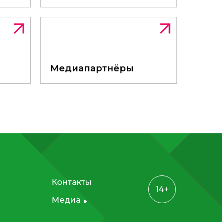
ции
Медиапартнёры
Медиапартнёры
Контакты
14+
Медиа