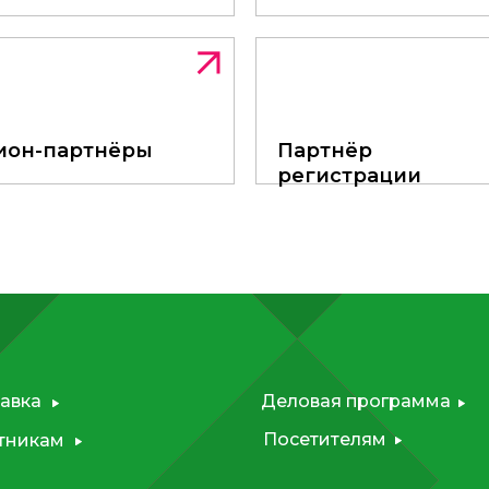
INNOPROM
Talks
ион-партнёры
ион-партнёры
Партнёр регистра
Партнёр
регистрации
авка
Деловая программа
Посетителям
тникам