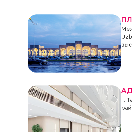
П
Меж
Uzb
выс
АД
г. 
рай