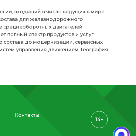
сии, входящий в число ведущих в мире
состава для железнодорожного
кже среднеоборотных двигателей
т полный спектр продуктов и услуг:
о состава до модернизации, сервисных
систем управления движением. География
Контакты
14+