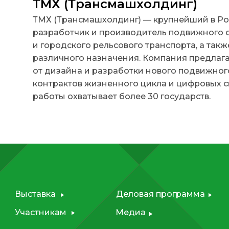
ТМХ (Трансмашхолдинг)
ТМХ (Трансмашхолдинг) — крупнейший в Рос
INNOPROM
разработчик и производитель подвижного 
Talks
и городского рельсового транспорта, а та
различного назначения. Компания предлагае
от дизайна и разработки нового подвижног
контрактов жизненного цикла и цифровых 
работы охватывает более 30 государств.
Выставка
Деловая программа
Участникам
Медиа