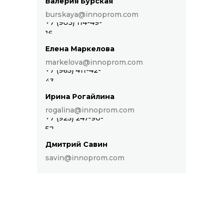
Валерия Бурская
УЧАСТИЕ В ВЫСТАВКЕ:
burskaya@innoprom.com
+7 (903) 114-49-
ОБОРУДОВАННЫЙ СТЕНД
16
КАТЕГОРИИ «СТАНДАРТ»
Елена Маркелова
markelova@innoprom.com
+7 (965) 411-42-
43
Ирина Рогайлина
rogalina@innoprom.com
+7 (925) 247-90-
52
Дмитрий Савин
savin@innoprom.com