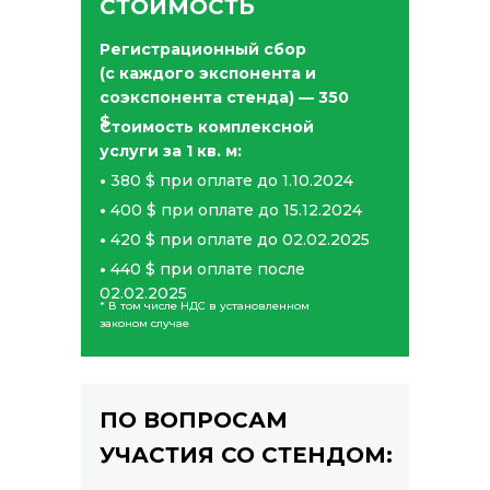
СТОИМОСТЬ
Регистрационный сбор
(с каждого экспонента и
соэкспонента стенда) —
350
$
Стоимость комплексной
услуги за 1 кв. м:
•
380 $ при оплате до 1.10.2024
•
400 $ при оплате до 15.12.2024
•
420 $ при оплате до 02.02.2025
•
440 $ при оплате после
02.02.2025
* В том числе НДС в установленном
законом случае
ПО ВОПРОСАМ
УЧАСТИЯ СО СТЕНДОМ: