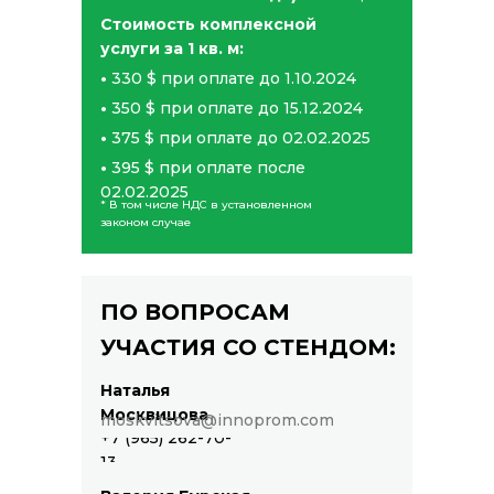
Стоимость комплексной
услуги за 1 кв. м:
•
330 $ при оплате до 1.10.2024
•
350 $ при оплате до 15.12.2024
•
375 $ при оплате до 02.02.2025
•
395 $ при оплате после
02.02.2025
* В том числе НДС в установленном
законом случае
ПО ВОПРОСАМ
УЧАСТИЯ СО СТЕНДОМ:
Наталья
Москвицова
moskvitsova@innoprom.com
+7 (965) 262-70-
13