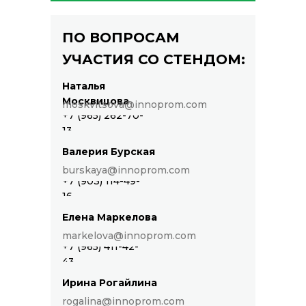
ПО ВОПРОСАМ
УЧАСТИЯ СО СТЕНДОМ:
Наталья
Москвицова
moskvitsova@innoprom.com
+7 (965) 262-70-
13
Валерия Бурская
burskaya@innoprom.com
+7 (903) 114-49-
16
Елена Маркелова
markelova@innoprom.com
+7 (965) 411-42-
43
Ирина Рогайлина
rogalina@innoprom.com