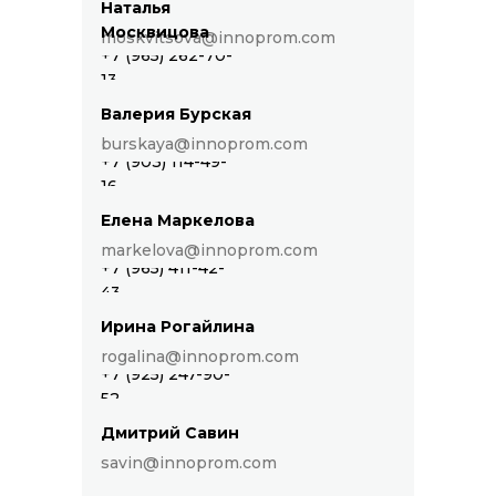
Наталья
Москвицова
moskvitsova@innoprom.com
+7 (965) 262-70-
13
Валерия Бурская
burskaya@innoprom.com
+7 (903) 114-49-
16
Елена Маркелова
markelova@innoprom.com
+7 (965) 411-42-
43
Ирина Рогайлина
rogalina@innoprom.com
+7 (925) 247-90-
52
Дмитрий Савин
savin@innoprom.com