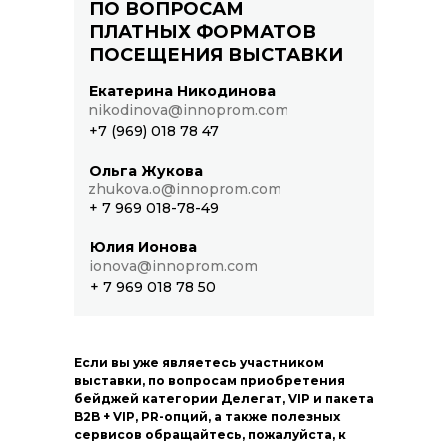
ПО ВОПРОСАМ
ПЛАТНЫХ ФОРМАТОВ
ПОСЕЩЕНИЯ ВЫСТАВКИ
Екатерина Никодинова
nikodinova@innoprom.com
+7 (969) 018 78 47
Ольга Жукова
ПАРТНЁРСТВО ДЕЛОВОЙ
zhukova.o@innoprom.com
ПРОГРАММЫ
+ 7 969 018-78-49
Юлия Ионова
ionova@innoprom.com
+ 7 969 018 78 50
Если вы уже являетесь участником
выставки, по вопросам приобретения
бейджей категории Делегат, VIP и пакета
B2B + VIP, PR-опций, а также полезных
сервисов обращайтесь, пожалуйста, к