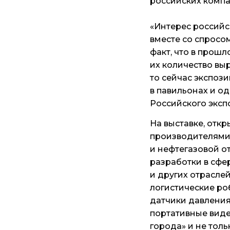
российских компа
«Интерес российс
вместе со спросом
факт, что в прошл
их количество выр
то сейчас экспози
в павильонах и о
Российского эксп
На выставке, отк
производителями
и нефтегазовой о
разработки в сфер
и других отраслей
логистические ро
датчики давления
портативные виде
города» и не толь