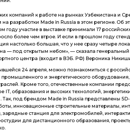
ний.
ких компаний к работе на рынках Узбекистана и Ср
 на разработки Made in Russia в этом регионе. Об э
ом году участие в выставке принимали 17 российски
осло более чем втрое. И если в прошлом году стенд
ция настолько большая, что у нее сразу четыре лока
дна — под открытым небом», — сказала генеральны
ортного центра (входит в ВЭБ. РФ) Вероника Никиш
рывшейся 24 апреля, можно познакомиться с россий
 промышленного и энергетического оборудования,
траслей. Кроме того, отечественные компании пред
е IT, образования и высоких технологий, энергетики
. Так, под брендом Made in Russia представлены 5D
боты, инновационные строительные материалы, ин
, зарядные станция для электромобилей, интеракт
остудии для дистанционного образования, проект
ко.