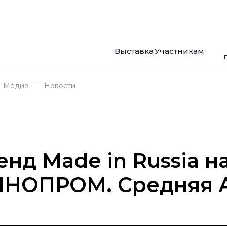
Выставка
Участникам
—
Медиа
Новости
енд Made in Russia н
НОПРОМ. Средняя 