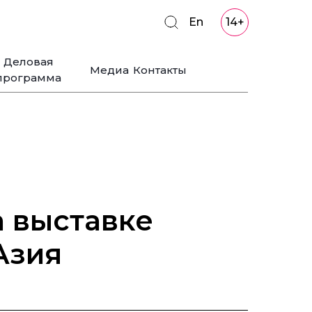
En
14+
Деловая
Медиа
Контакты
программа
а выставке
Азия