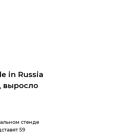
 in Russia
д выросло
нальном стенде
ставят 59