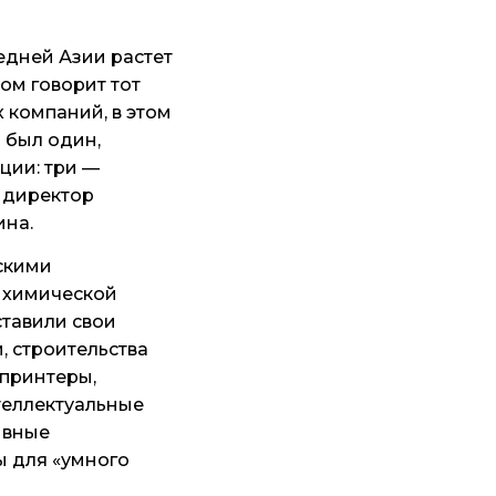
едней Азии растет
том говорит тот
х компаний, в этом
 был один,
ции: три —
й директор
ина.
скими
 химической
ставили свои
, строительства
-принтеры,
теллектуальные
ивные
ы для «умного