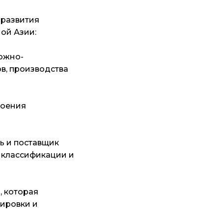
 развития
ой Азии:
рожно-
в, производства
роения
ь и поставщик
 классификации и
, которая
кировки и