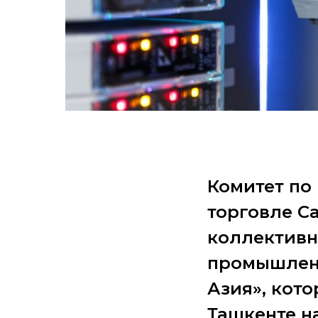
Комитет по
торговле С
коллективн
промышлен
Азия», кото
Ташкенте на