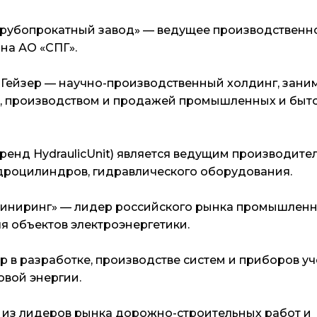
рубопрокатный завод» — ведущее производственн
на АО «СПГ».
 Гейзер — научно-производственный холдинг, зан
, производством и продажей промышленных и быто
ренд HydraulicUnit) является ведущим производите
дроцилиндров, гидравлического оборудования.
иниринг» — лидер российского рынка промышлен
я объектов электроэнергетики.
р в разработке, производстве систем и приборов у
овой энергии.
н из лидеров рынка дорожно-строительных работ и