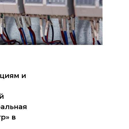
ациям и
й
альная
р» в