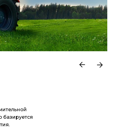
емительной
о базируется
тия.