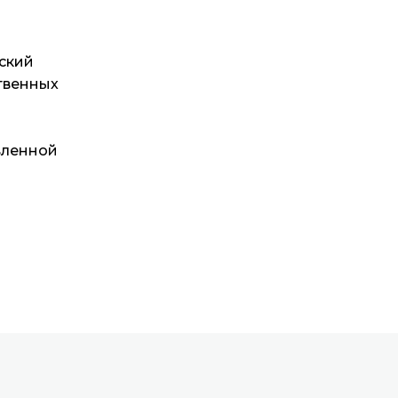
ский
твенных
вленной