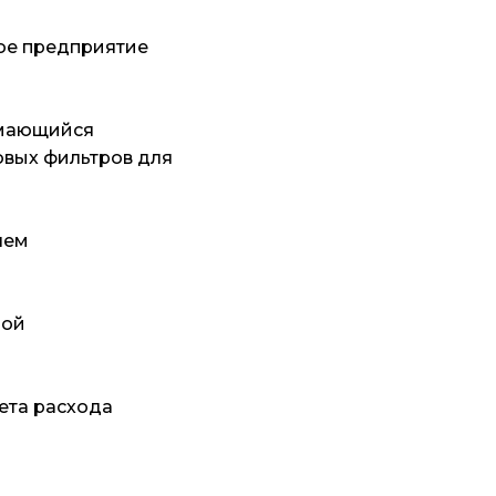
ое предприятие
имающийся
вых фильтров для
лем
ной
чета расхода