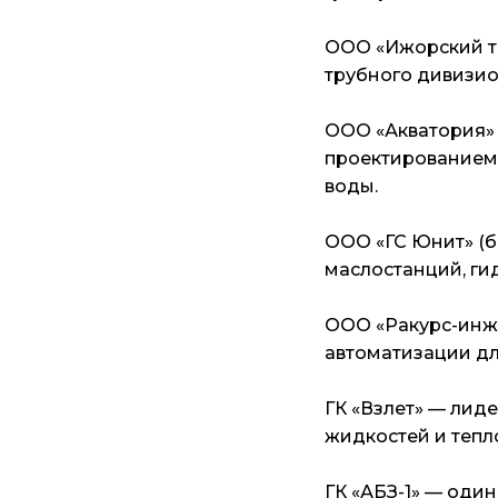
ООО «Ижорский т
трубного дивизио
ООО «Акватория»
проектированием
воды.
ООО «ГС Юнит» (б
маслостанций, ги
ООО «Ракурс-инж
автоматизации дл
ГК «Взлет» — лиде
жидкостей и тепл
ГК «АБЗ-1» — оди