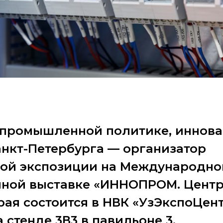
 промышленной политике, иннов
анкт-Петербурга — организатор
ой экспозиции на Международно
ной выставке «ИННОПРОМ. Центр
рая состоится в НВК «УзЭкспоЦент
 стенде 3В3 в павильоне 3.