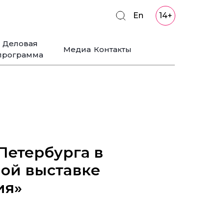
En
14+
Деловая
Медиа
Контакты
программа
Петербурга в
ой выставке
ия»