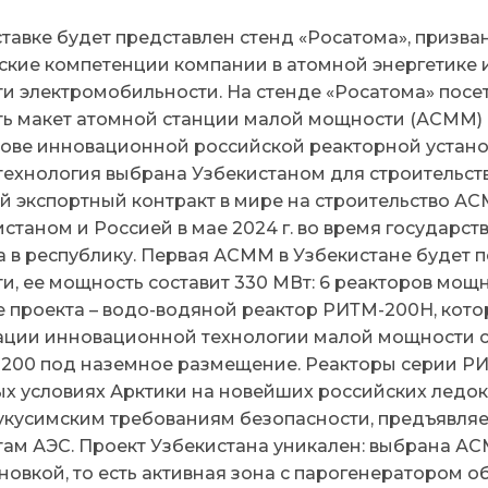
ставке будет представлен стенд «Росатома», приз
ские компетенции компании в атомной энергетике 
и электромобильности. На стенде «Росатома» посет
ть макет атомной станции малой мощности (АСММ) 
нове инновационной российской реакторной устан
технология выбрана Узбекистаном для строительств
й экспортный контракт в мире на строительство А
станом и Россией в мае 2024 г. во время государс
а в республику. Первая АСММ в Узбекистане будет 
и, ее мощность составит 330 МВт: 6 реакторов мощ
е проекта – водо-водяной реактор РИТМ-200Н, кото
ации инновационной технологии малой мощности 
200 под наземное размещение. Реакторы серии РИ
ых условиях Арктики на новейших российских ледок
укусимским требованиям безопасности, предъявл
там АЭС. Проект Узбекистана уникален: выбрана А
новкой, то есть активная зона с парогенератором 