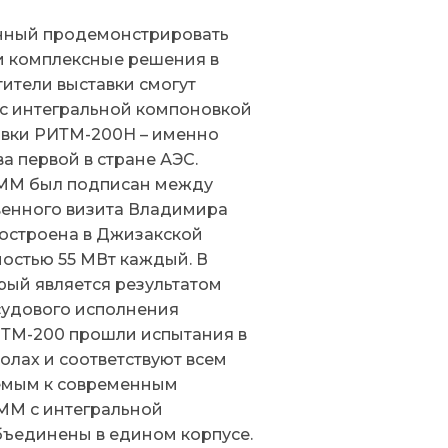
ванный продемонстрировать
и комплексные решения в
ители выставки смогут
с интегральной компоновкой
овки РИТМ-200Н – именно
а первой в стране АЭС.
СММ был подписан между
твенного визита Владимира
построена в Джизакской
ностью 55 МВт каждый. В
рый является результатом
судового исполнения
ТМ-200 прошли испытания в
олах и соответствуют всем
яемым к современным
СММ с интегральной
объединены в едином корпусе.