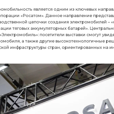
ромобильность является одним из ключевых направ
рпорации «Росатом». Данное направление представ
водственной цепочки создания электромобилей – «о
зации тяговых аккумуляторных батарей». Центральн
«Электромобиль»: посетители выставки смогут увид
ромобиля, а также другие высокотехнологичные р
ской инфраструктуры стран, ориентированных на и