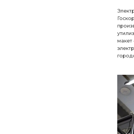
Элект
Госко
произ
утили
макет 
элект
город