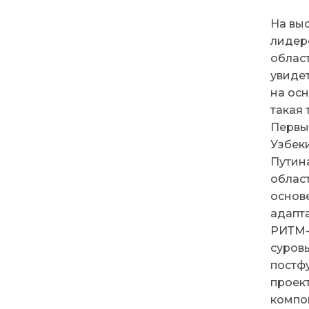
На вы
лидер
област
увиде
на ос
такая 
Первы
Узбеки
Путин
област
основ
адапт
РИТМ-
суров
постф
проек
компо