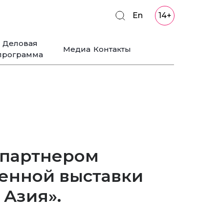
En
14+
Деловая
Медиа
Контакты
программа
-партнером
нной выставки
Азия».