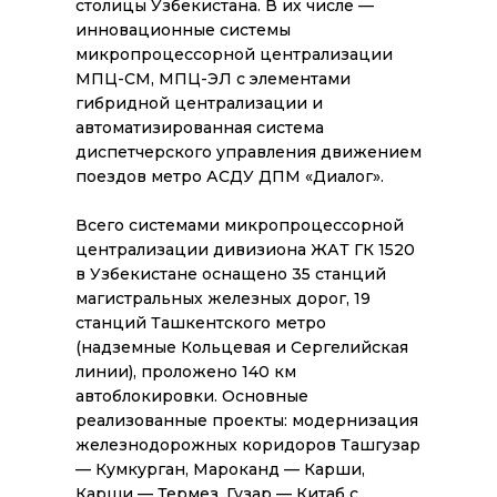
столицы Узбекистана. В их числе —
инновационные системы
микропроцессорной централизации
МПЦ-СМ, МПЦ-ЭЛ с элементами
гибридной централизации и
автоматизированная система
диспетчерского управления движением
поездов метро АСДУ ДПМ «Диалог».
Всего системами микропроцессорной
централизации дивизиона ЖАТ ГК 1520
в Узбекистане оснащено 35 станций
магистральных железных дорог, 19
станций Ташкентского метро
(надземные Кольцевая и Сергелийская
линии), проложено 140 км
автоблокировки. Основные
реализованные проекты: модернизация
железнодорожных коридоров Ташгузар
— Кумкурган, Мароканд — Карши,
Карши — Термез, Гузар — Китаб с