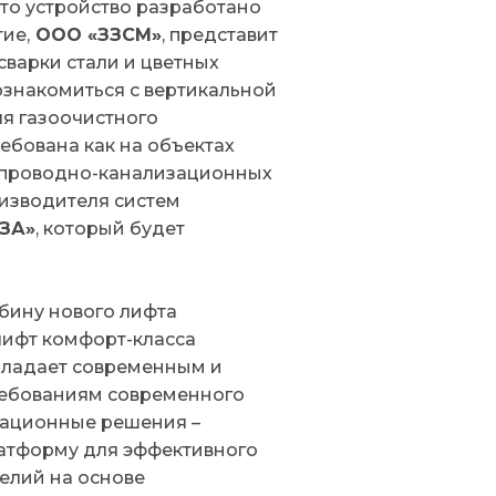
 Это устройство разработано
ие,
ООО «ЗЗСМ»
, представит
варки стали и цветных
ознакомиться с вертикальной
ля газоочистного
ребована как на объектах
опроводно-канализационных
оизводителя систем
ЗА»
, который будет
бину нового лифта
ифт комфорт-класса
бладает современным и
ребованиям современного
вационные решения –
атформу для эффективного
делий на основе