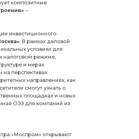
ует композитные
троения»
–
ации инвестиционного
Москва»
. В рамках деловой
икальных условиях для
м налоговом режиме,
руктуре и мерах
н на перспективах
ритетных направлениях, как
етители смогут узнать о
ственных площадках и новых
чная ОЭЗ для компаний из
нтра «Моспром» открывают