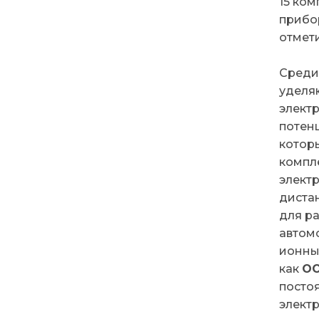
15 ко
прибо
отмет
Среди
уделя
элект
потен
котор
компле
элект
диста
для ра
автом
ионны
как
ОО
посто
элект