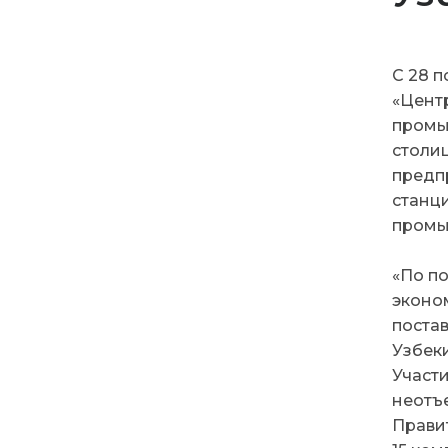
С 28 
«Цент
промы
столи
предп
станц
пром
«
По п
эконо
поста
Узбеки
Участ
неотъ
Прави