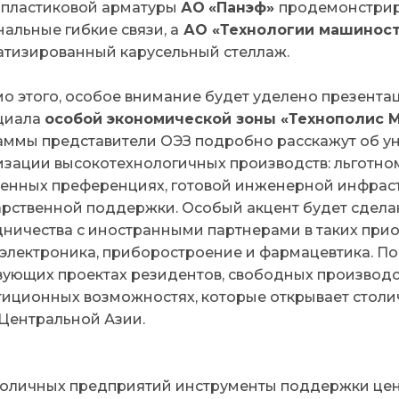
опластиковой арматуры
АО
«Панэф»
продемонстрир
альные гибкие связи, а
АО «Технологии машинос
атизированный карусельный стеллаж.
о этого, ​​особое внимание будет уделено презент
циала
особой экономической зоны «Технополис 
аммы представители ОЭЗ подробно расскажут об ун
изации высокотехнологичных производств: льготно
енных преференциях, готовой инженерной инфраст
арственной поддержки. Особый акцент будет сдела
дничества с иностранными партнерами в таких прио
электроника, приборостроение и фармацевтика. Пос
вующих проектах резидентов, свободных производ
тиционных возможностях, которые открывает столи
 Центральной Азии.
толичных предприятий инструменты поддержки це