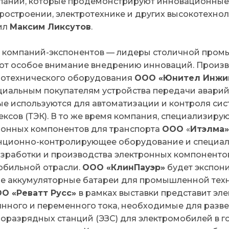
мпаний, которые продемонстрируют инновационные
ростроении, электротехнике и других высокотехно
ил
Максим Ликсутов
.
 компаний-экспонентов — лидеры столичной пром
ют особое внимание внедрению инноваций. Произ
ротехнического оборудования
ООО «Юнител Инжи
циальным покупателям устройства передачи аварий
ые используются для автоматизации и контроля сис
ксов (ТЭК). В то же время компания, специализиру
ронных компонентов для транспорта
ООО
«
Итэлма»
нционно-контролирующее оборудование и специа
зработки и производства электронных компонентов,
обильной отрасли.
ООО «КлинПауэр»
будет экспони
е аккумуляторные батареи для промышленной техник
О «Реватт Русс»
в рамках выставки представит эл
янного и переменного тока, необходимые для разв
роразрядных станций (ЭЗС) для электромобилей в г