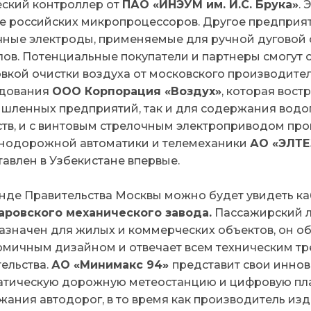
еский контроллер от
ПАО «ИНЭУМ им. И.С. Брука»
.
зе российских микропроцессоров. Другое предприят
чные электроды, применяемые для ручной дуговой с
лов. Потенциальные покупатели и партнеры смогут 
овкой очистки воздуха от московского производите
дования
ООО Корпорация «Воздух»
, которая вост
шленных предприятий, так и для содержания вод
ств, и с винтовым стрелочным электроприводом пр
нодорожной автоматики и телемеханики
АО «ЭЛТЕ
авлен в Узбекистане впервые.
енде Правительства Москвы можно будет увидеть ка
аровского механического завода.
Пассажирский л
азначен для жилых и коммерческих объектов, он о
омичным дизайном и отвечает всем техническим т
ельства.
АО «Минимакс 94»
представит свои инно
атическую дорожную метеостанцию и цифровую пл
жания автодорог, в то время как производитель из