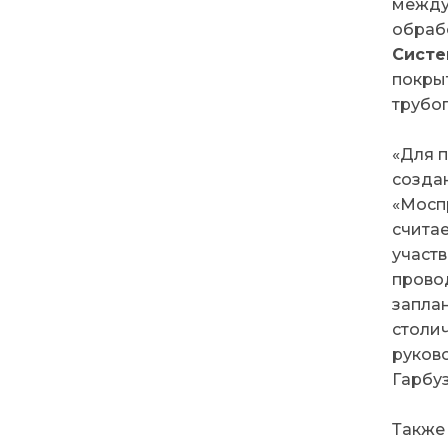
между
обраб
Сист
покры
трубо
«Для 
созда
«Мосп
счита
участв
прово
запла
столи
руков
Гарбуз
Также