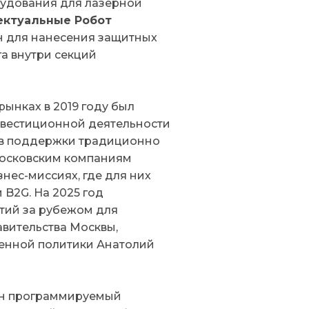
удования для лазерной
ктуальные Робот
н для нанесения защитных
а внутри секций
ынках в 2019 году был
нвестиционной деятельности
ов поддержки традиционно
московским компаниям
нес-миссиях, где для них
B2G. На 2025 год
тий за рубежом для
вительства Москвы,
енной политики Анатолий
лен программируемый