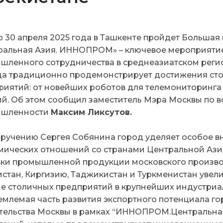
по 30 апреля 2025 года в Ташкенте пройдет Больш
ральная Азия. ИННОПРОМ» – ключевое мероприятие 
шленного сотрудничества в среднеазиатском регио
ца традиционно продемонстрирует достижения с
риятий: от новейших роботов для телемониторинга
ий. Об этом сообщил заместитель Мэра Москвы по в
ышленности
Максим Ликсутов.
оручению Сергея Собянина город уделяет особое в
мических отношений со странами Центральной Азии
вки промышленной продукции московского производ
стан, Киргизию, Таджикистан и Туркменистан увели
ие столичных предприятий в крупнейших индустриал
емлемая часть развития экспортного потенциала го
тельства Москвы в рамках “ИННОПРОМ.Центральная