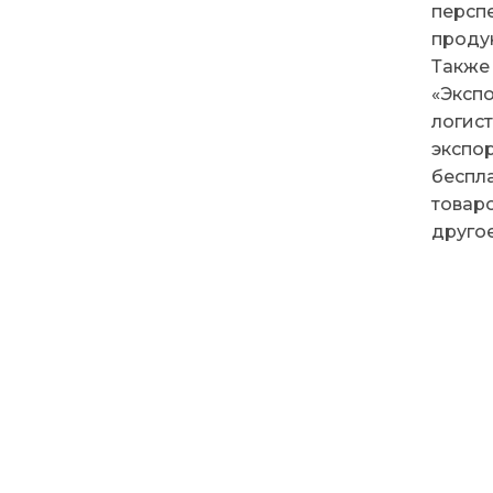
персп
проду
Также
«Эксп
логис
экспо
беспл
товар
другое