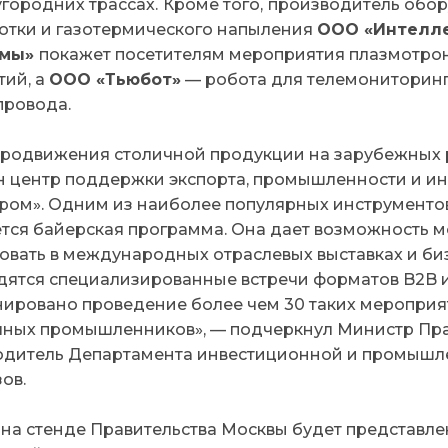
городних трассах.
Кроме того,
производитель обор
отки и газотермического напыления
ООО «Интелле
емы»
покажет посетителям мероприятия плазмотро
тий, а
ООО «Тьюбот»
— робота для телемониторинг
провода.
продвижения столичной продукции на зарубежных р
н центр поддержки экспорта, промышленности и и
ром». Одним из наиболее популярных инструмент
ется байерская программа. Она дает возможность 
овать в международных отраслевых выставках и биз
дятся специализированные встречи форматов B2B и 
нировано проведение более чем 30 таких мероприя
чных промышленников»,
— подчеркнул Министр Пра
одитель Департамента инвестиционной и промышл
ов.
 на стенде Правительства Москвы будет представ