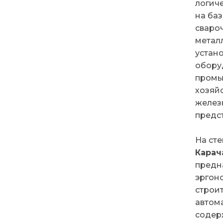
логич
на ба
сваро
метал
устан
обору
промы
хозяй
желез
предст
На ст
Карач
предн
эргон
строит
автом
содер