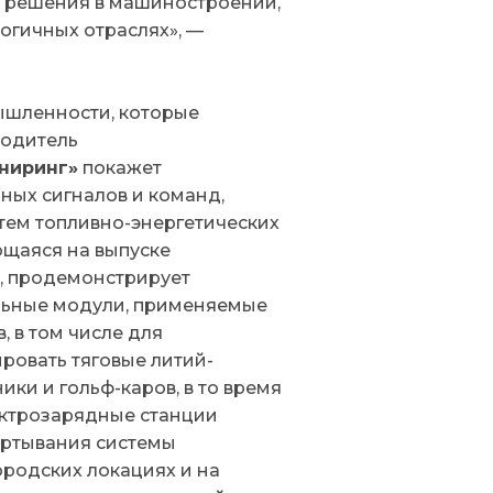
 решения в машиностроении,
логичных отраслях»
, —
ышленности, которые
водитель
ниринг»
покажет
ных сигналов и команд,
тем топливно-энергетических
ющаяся на выпуске
, продемонстрирует
льные модули, применяемые
 в том числе для
ровать тяговые литий-
и и гольф-каров, в то время
ектрозарядные станции
ертывания системы
ородских локациях и на