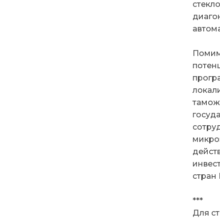
стекл
диагон
автом
Помим
потен
прогр
локал
тамож
госуд
сотру
микро
дейст
инвес
стран
***
Для с