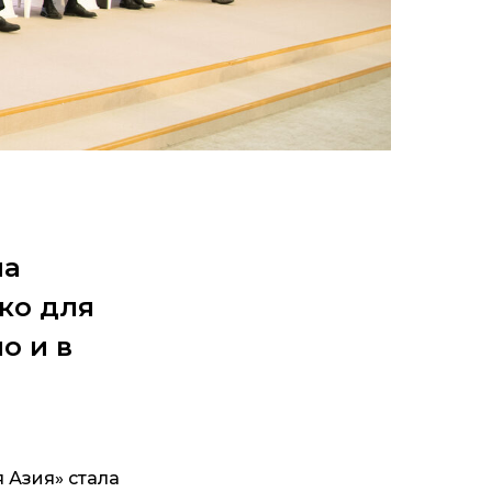
ла
ко для
о и в
Азия» стала