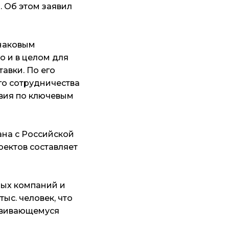
 Об этом заявил
наковым
о и в целом для
авки. По его
го сотрудничества
твия по ключевым
ана с Российской
оектов составляет
ных компаний и
ыс. человек, что
азвивающемуся