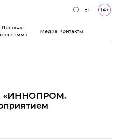
En
14+
Деловая
Медиа
Контакты
программа
ал «ИННОПРОМ.
роприятием