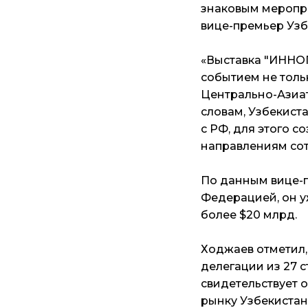
знаковым меропри
вице-премьер Уз
«Выставка "ИННО
событием не толь
Центрально-Азиат
словам, Узбекист
с РФ, для этого 
направлениям сот
По данным вице-п
Федерацией, он у
более $20 млрд.
Ходжаев отметил, 
делегации из 27 с
свидетельствует 
рынку Узбекистан