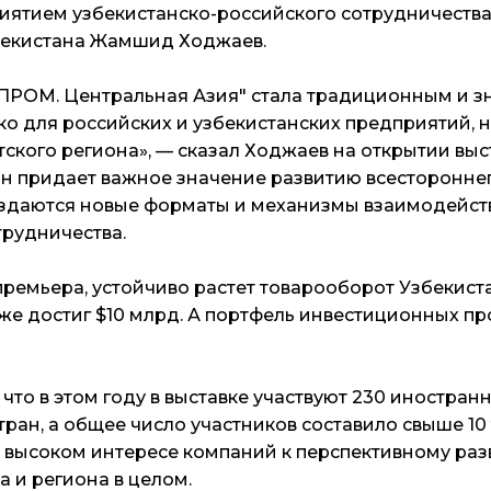
ятием узбекистанско-российского сотрудничества.
бекистана Жамшид Ходжаев.
ПРОМ. Центральная Азия" стала традиционным и з
ко для российских и узбекистанских предприятий, н
ского региона», — сказал Ходжаев на открытии выст
ан придает важное значение развитию всесторонне
создаются новые форматы и механизмы взаимодейс
рудничества.
ремьера, устойчиво растет товарооборот Узбекист
же достиг $10 млрд. А портфель инвестиционных пр
что в этом году в выставке участвуют 230 иностран
тран, а общее число участников составило свыше 10 т
о высоком интересе компаний к перспективному р
а и региона в целом.