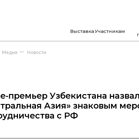
Выставка
Участникам
—
Медиа
Новости
е-премьер Узбекистана назв
тральная Азия» знаковым ме
рудничества с РФ