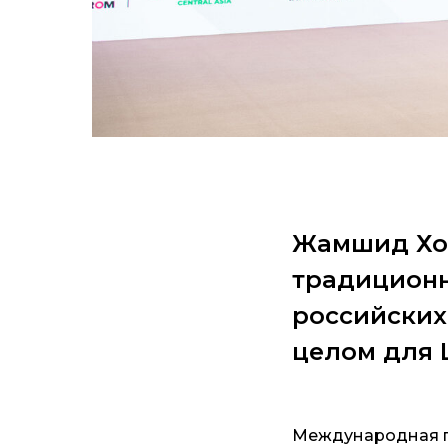
Жамшид Ход
традиционн
российских
целом для 
Международная п