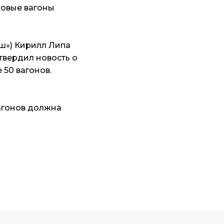
Новые вагоны
ш») Кирилл Липа
твердил новость о
 50 вагонов.
вагонов должна