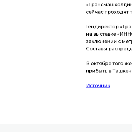
«Трансмашхолдинг
сейчас проходят 
Гендиректор «Тра
на выставке «ИНН
заключении с мет
Составы распреде
В октябре того ж
прибыть в Ташкент
Источник