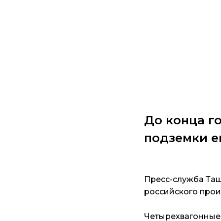
До конца г
подземки е
Пресс-служба Таш
российского прои
Четырехвагонные 