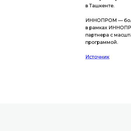
в Ташкенте.
ИННОПРОМ — больш
в рамках ИННОПРО
партнера с масшт
программой.
Источник