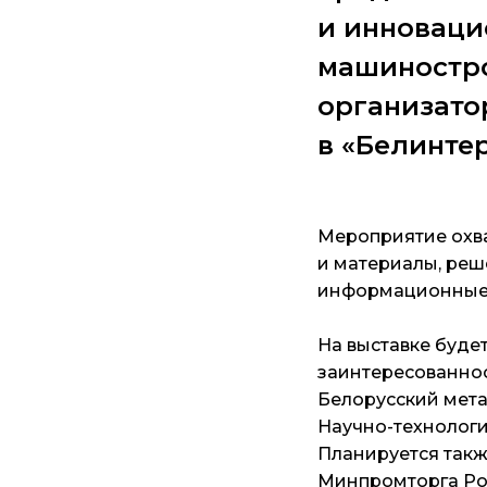
и инноваци
машиностро
организато
в «Белинтер
Мероприятие охва
и материалы, реш
информационные 
На выставке буде
заинтересованнос
Белорусский мета
Научно-технологи
Планируется такж
Минпромторга Рос