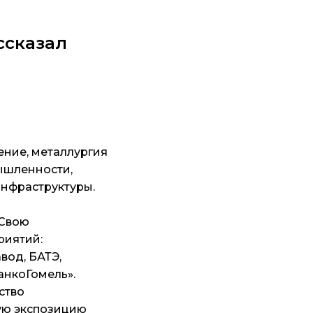
ссказал
ение, металлургия
ышленности,
нфраструктуры.
 Свою
риятий:
вод, БАТЭ,
анкоГомель».
ство
кую экспозицию