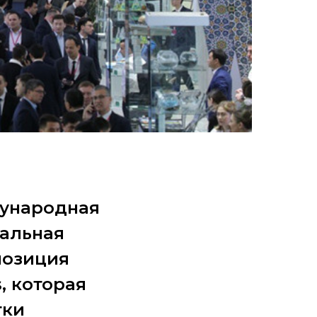
дународная
альная
позиция
, которая
тки