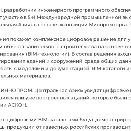
, разработчик инженерного программного обеспеч
т участие в 5-й Международной промышленной вы
альная Азия» в составе экспозиции Минпромторга Р
ния покажет комплексное цифровое решение для 
м объекта капитального строительства на основе 
ирования (BIM-технологии). В состав решения вход
тирования зданий и сооружений, среда общих данн
аботы с моделями и документацией, BIM-каталоги 
тельных материалов.
 «ИННОПРОМ. Центральная Азия» увидят цифровы
щихся или уже построенных зданий, которые были 
ии АСКОН.
е с цифровыми BIM-каталогами будут демонстриров
цы продукции от известных российских производите