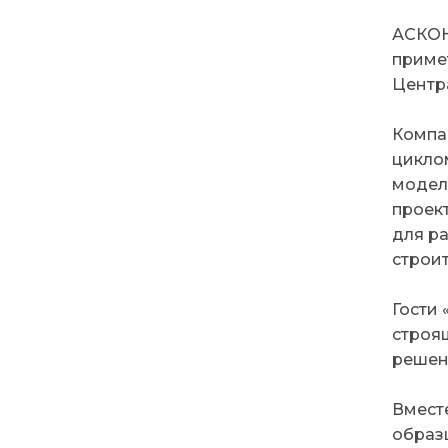
АСКОН
приме
Центр
Компа
цикло
модел
проек
для р
строи
Гости
строя
решен
Вмест
образ