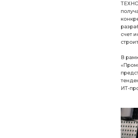
ТЕХНО
получ
конкре
разра
счет 
строи
В рам
«Пром
предс
тенде
ИТ-про