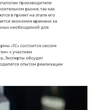
аталогам производители
оительном рынке, так как
ся в проект на этапе его
вится экономия времени за
енных необходимой для
мы «1С» состоится сессия
ии» с участием
са
.
Эксперты обсудят
оделятся опытом реализации