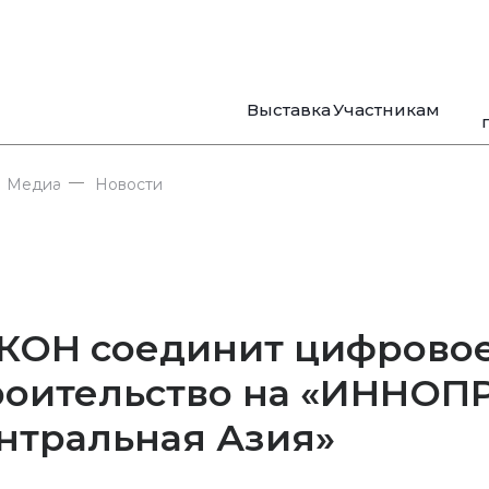
Выставка
Участникам
—
Медиа
Новости
КОН соединит цифровое
роительство на «ИННОП
нтральная Азия»