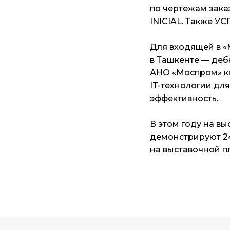
по чертежам зака
INICIAL. Также УС
Для входящей в 
в Ташкенте — деб
АНО «Моспром» к
IT-технологии дл
эффективность.
В этом году на в
демонстрируют 24
на выставочной пл