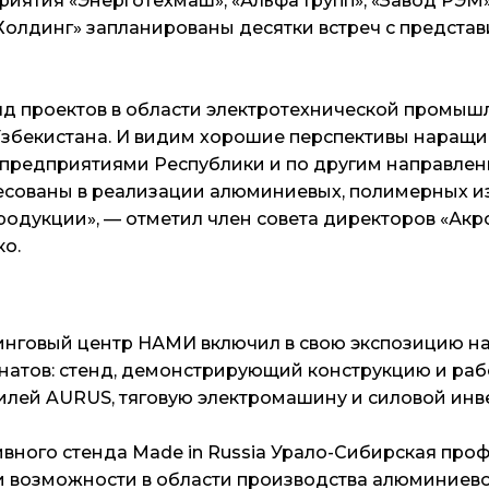
иятия «Энерготехмаш», «Альфа Групп», «Завод РЭМ»
Холдинг» запланированы десятки встреч с предста
д проектов в области электротехнической промыш
Узбекистана. И видим хорошие перспективы наращ
 предприятиями Республики и по другим направле
есованы в реализации алюминиевых, полимерных из
родукции
», — отметил член совета директоров «Ак
о.
нговый центр НАМИ включил в свою экспозицию 
натов: стенд, демонстрирующий конструкцию и раб
лей AURUS, тяговую электромашину и силовой инв
ивного стенда Made in Russia Урало-Сибирская про
и возможности в области производства алюминиев