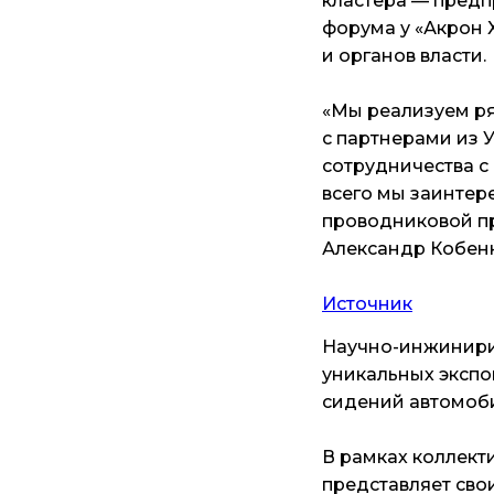
кластера — предпр
форума у «Акрон 
и органов власти.
«
Мы реализуем ря
с партнерами из 
сотрудничества с
всего мы заинтер
проводниковой п
Александр Кобенк
Источник
Научно-инжинири
уникальных экспо
сидений автомоби
В рамках коллект
представляет сво