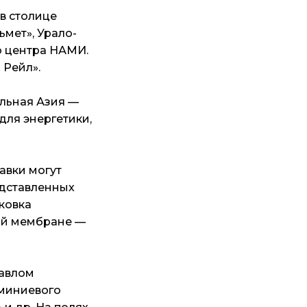
в столице
ьмет», Урало-
о центра НАМИ.
Рейл».
льная Азия —
для энергетики,
авки могут
едставленных
ковка
ой мембране —
Павлом
юминиевого