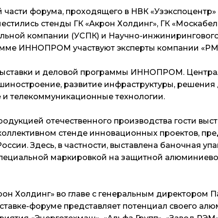
 части форума, проходящего в НВК «Узэкспоцентр» 
местились стенды ГК «Акрон Холдинг», ГК «Москабел
льной компании (УСПК) и Научно-инжиниринговог
амме ИННОПРОМ участвуют эксперты компании «РМ 
выставки и деловой программы ИННОПРОМ. Центра
шиностроение, развитие инфраструктуры, решения 
и телекоммуникационные технологии.
одукцией отечественного производства гости выст
коллективном стенде инновационных проектов, пр
ссии. Здесь, в частности, выставлена баночная упа
 специальной маркировкой на защитной алюминиев
рон Холдинг» во главе с генеральным директором 
ставке-форуме представляет потенциал своего ал