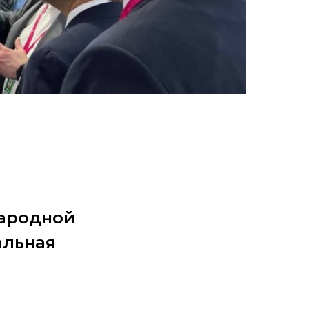
народной
альная