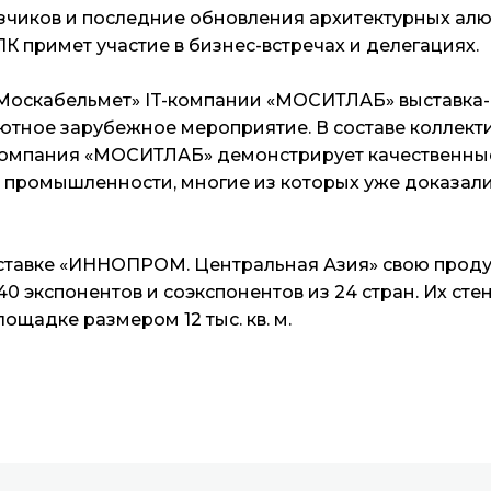
зчиков и последние обновления архитектурных ал
ПК примет участие в бизнес-встречах и делегациях.
«Москабельмет» IT-компании «МОСИТЛАБ» выставка
ютное зарубежное мероприятие. В составе коллект
омпания «МОСИТЛАБ» демонстрирует качественны
я промышленности, многие из которых уже доказал
ыставке «ИННОПРОМ. Центральная Азия» свою прод
0 экспонентов и соэкспонентов из 24 стран. Их ст
ощадке размером 12 тыс. кв. м.