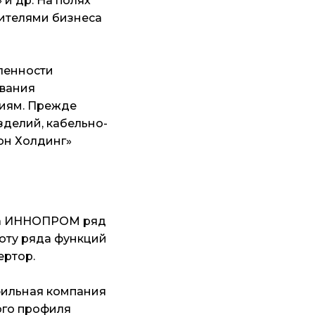
 и др. На полях
вителями бизнеса
ленности
ивания
ниям. Прежде
делий, кабельно-
рон Холдинг»
на ИННОПРОМ ряд
оту ряда функций
ертор.
фильная компания
ого профиля