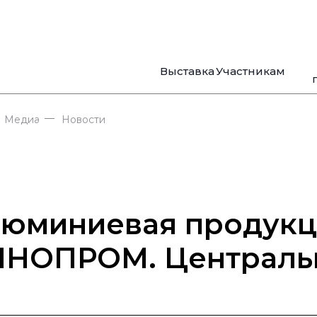
Выставка
Участникам
—
Медиа
Новости
юминиевая продукци
НОПРОМ. Централь