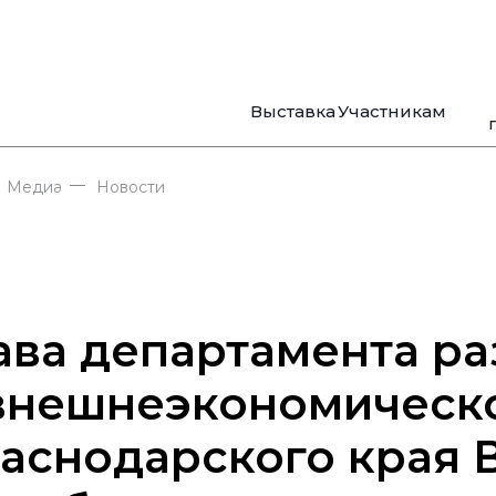
Выставка
Участникам
—
Медиа
Новости
ава департамента ра
внешнеэкономическо
аснодарского края 