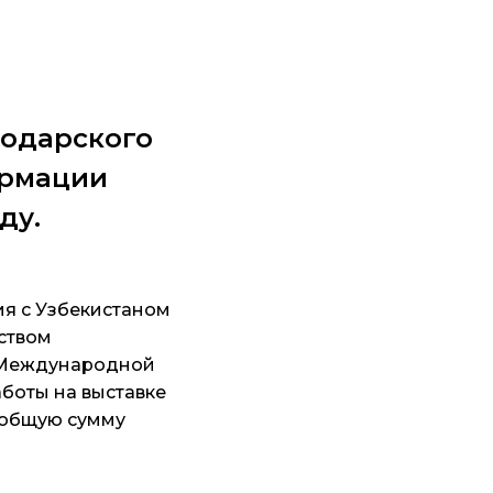
нодарского
ормации
ду.
ия с Узбекистаном
ством
I Международной
боты на выставке
 общую сумму