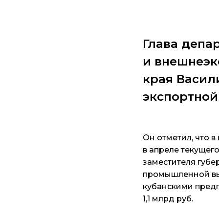
Глава депа
и внешнеэк
края Васил
экспортной 
Он отметил, что 
в апреле текущег
заместителя губе
промышленной вы
кубанскими предп
1,1 млрд руб.