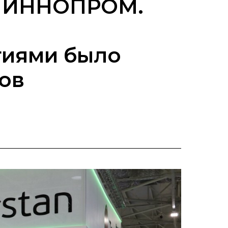
ке ИННОПРОМ.
тиями было
ов