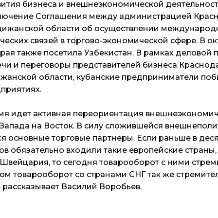
вития бизнеса и внешнеэкономической деятельнос
лючение Соглашения между администрацией Красн
дижанской области об осуществлении международ
еских связей в торгово-экономической сфере. В о
рая также посетила Узбекистан. В рамках деловой
чи и переговоры представителей бизнеса Краснод
ижанской области, кубанские предприниматели по
дприятиях.
мя идет активная переориентация внешнеэкономи
 Запада на Восток. В силу сложившейся внешнепол
я основные торговые партнеры. Если раньше в дес
ов обязательно входили такие европейские страны, 
 Швейцария, то сегодня товарооборот с ними стре
том товарооборот со странами СНГ так же стремите
— рассказывает Василий Воробьев.