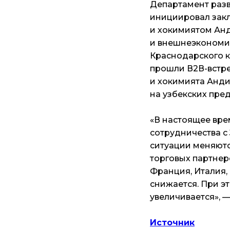
Департамент раз
инициировал зак
и хокимиятом Ан
и внешнеэкономич
Краснодарского к
прошли В2В-встре
и хокимията Анд
на узбекских пре
«В настоящее вре
сотрудничества с
ситуации меняютс
торговых партнер
Франция, Италия,
снижается. При э
увеличивается», 
Источник