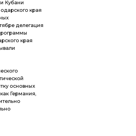
ти Кубани
одарского края
ных
ктябре делегация
 программы
арского края
бывали
ческого
итической
ятку основных
как Германия,
мительно
льно