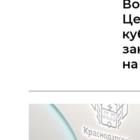
Во
Це
ку
за
на