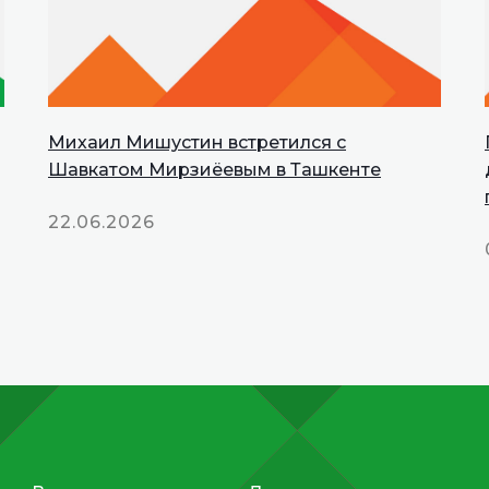
Михаил Мишустин встретился с
INNOPROM
Шавкатом Мирзиёевым в Ташкенте
Talks
22.06.2026