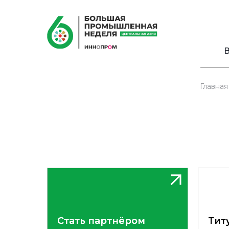
В
Главная
Стать партнёром
Стать партнёром
Тит
Тит