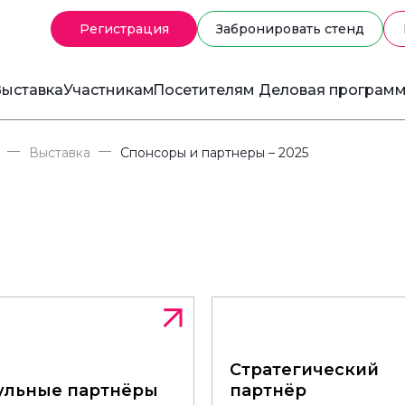
Регистрация
Забронировать стенд
ыставка
Участникам
Посетителям
Деловая програм
—
—
Выставка
Спонсоры и партнеры – 2025
Стратегический
Стратегический
ульные партнёры
ульные партнёры
партнёр
партнёр