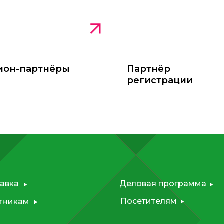
INNOPROM
Talks
ион-партнёры
ион-партнёры
Партнёр регистра
Партнёр
регистрации
авка
Деловая программа
Посетителям
тникам