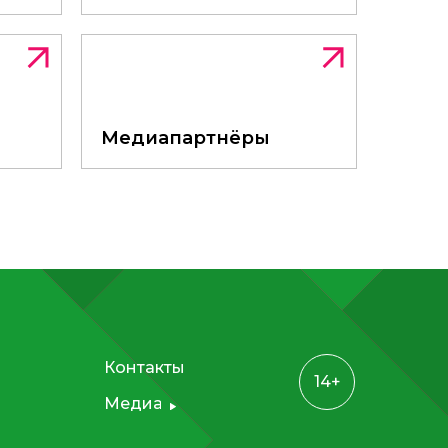
ции
Медиапартнёры
Медиапартнёры
Контакты
14+
Медиа