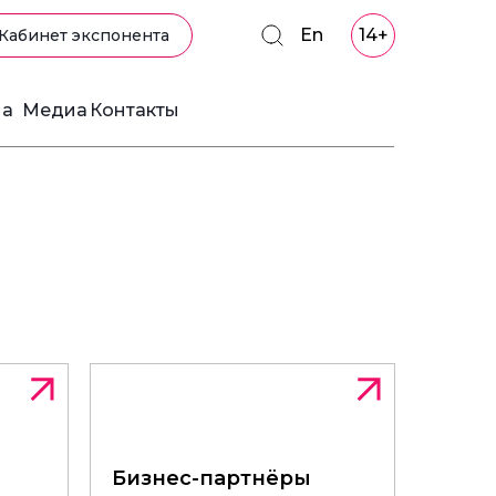
En
14+
Кабинет экспонента
ма
Медиа
Контакты
Бизнес-партнёры
Бизнес-партнёры